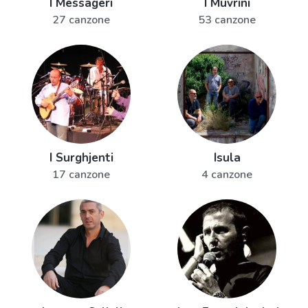
I Messageri
I Muvrini
27 canzone
53 canzone
I Surghjenti
Isula
17 canzone
4 canzone