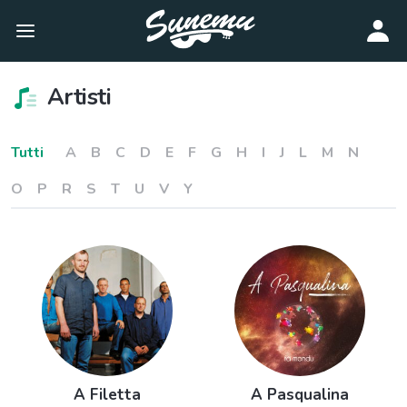
Artisti
Tutti
A
B
C
D
E
F
G
H
I
J
L
M
N
O
P
R
S
T
U
V
Y
A Filetta
A Pasqualina