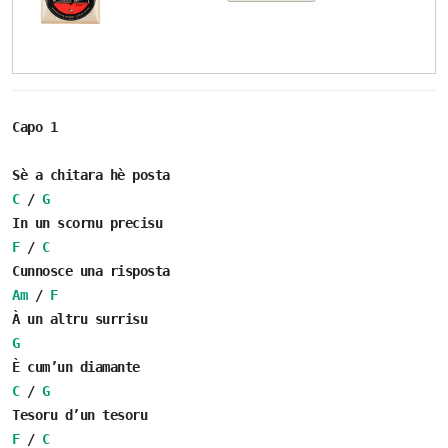
Capo 1
Sè a chitara hè posta
C
/
G
In un scornu precisu
F
/
C
Cunnosce una risposta
Am
/
F
À un altru surrisu
G
È cum’un diamante
C
/
G
Tesoru d’un tesoru
F
/
C