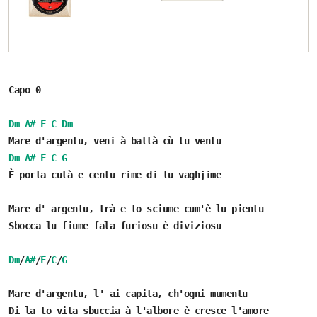
Capo 0
Dm
A#
F
C
Dm
Mare d'argentu, veni à ballà cù lu ventu
Dm
A#
F
C
G
È porta culà e centu rime di lu vaghjime
Mare d' argentu, trà e to sciume cum'è lu pientu
Sbocca lu fiume fala furiosu è diviziosu
Dm
/
A#
/
F
/
C
/
G
Mare d'argentu, l' ai capita, ch'ogni mumentu
Di la to vita sbuccia à l'albore è cresce l'amore