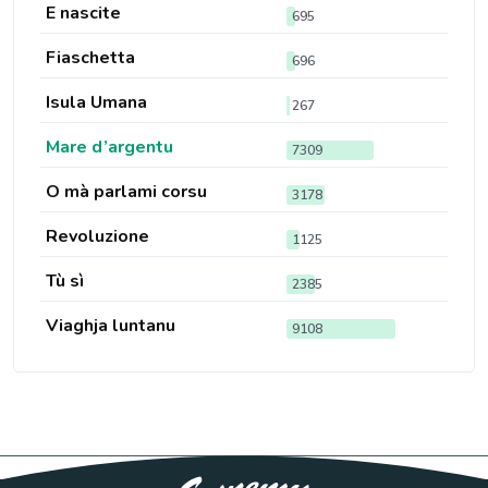
E nascite
695
Fiaschetta
696
Isula Umana
267
Mare d’argentu
7309
O mà parlami corsu
3178
Revoluzione
1125
Tù sì
2385
Viaghja luntanu
9108