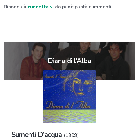
Bisognu à
cunnettà vi
da pudè pustà cummenti.
Diana di l’Alba
Sumenti D’acqua
(1999)