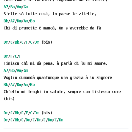
A7
/
Bb
/
Am
/
Gm
S'elle sò tutte cusì, in paese le zitelle,
Bb
/
A7
/
Dm
/
Am
/
Bb
Chì di prumette è mancà, ùn s'averebbe da fà
Dm
/
C
/
Bb
/
C
/
F
/
C
/
Dm
(bis)
Dm
/
F
/
C
/
F
Finiscu chì mi dà pena, à parlà di lu mi amore,
A7
/
Bb
/
Am
/
Gm
Vogliu dumandà quantunque una grazia à lu Signore
Bb
/
A7
/
Dm
/
Am
/
Bb
Ch'ellu mi tenghi in salute, sempre cun listessu core
(bis)
Dm
/
C
/
Bb
/
C
/
F
/
C
/
Dm
(bis)
Dm
/
C
/
Bb
/
C
/
Dm
/
C
/
Dm
/
C
/
Dm
/
C
/
Dm