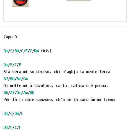
Capo 0
Dm
/
C
/
Bb
/
C
/
F
/
C
/
Dm
(bis)
Dm
/
F
/
C
/
F
Sta sera mi sò decisu, chì n'aghju la mente ferma
A7
/
Bb
/
Am
/
Gm
Di mette mi à tavulinu, carta, calamaru è penna,
Bb
/
A7
/
Dm
/
Am
/
Bb
Per fà ti duie canzone, ch’a me la manu ùn mi trema
Dm
/
C
/
Dm
/
C
Dm
/
F
/
C
/
F