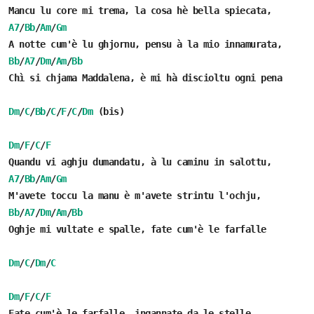
Mancu lu core mi trema, la cosa hè bella spiecata,
A7
/
Bb
/
Am
/
Gm
A notte cum'è lu ghjornu, pensu à la mio innamurata,
Bb
/
A7
/
Dm
/
Am
/
Bb
Chì si chjama Maddalena, è mi hà discioltu ogni pena
Dm
/
C
/
Bb
/
C
/
F
/
C
/
Dm
(bis)
Dm
/
F
/
C
/
F
Quandu vi aghju dumandatu, à lu caminu in salottu,
A7
/
Bb
/
Am
/
Gm
M'avete toccu la manu è m'avete strintu l'ochju,
Bb
/
A7
/
Dm
/
Am
/
Bb
Oghje mi vultate e spalle, fate cum'è le farfalle
Dm
/
C
/
Dm
/
C
Dm
/
F
/
C
/
F
Fate cum'è le farfalle, ingannate da le stelle,