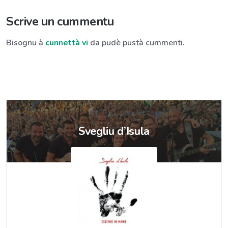
Scrive un cummentu
Bisognu à
cunnettà vi
da pudè pustà cummenti.
Svegliu d’Isula