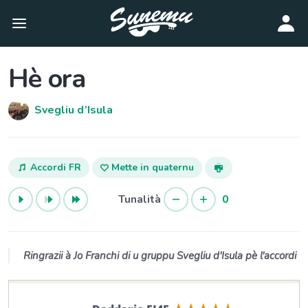
Hè ora
Svegliu d’Isula
Accordi FR
Mette in quaternu
Tunalità
0
Ringrazii à Jo Franchi di u gruppu Svegliu d'Isula pè l'accordi