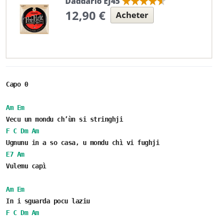
Daddario EJ45
12,90 €
Acheter
Capo 0
Am
Em
Vecu un mondu ch’ùn si stringhji
F
C
Dm
Am
Ugnunu in a so casa, u mondu chì vi fughji
E7
Am
Vulemu capì
Am
Em
In i sguarda pocu laziu
F
C
Dm
Am