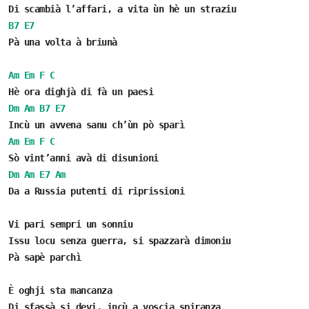
Di scambià l’affari, a vita ùn hè un straziu
B7
E7
Pà una volta à briunà
Am
Em
F
C
Hè ora dighjà di fà un paesi
Dm
Am
B7
E7
Incù un avvena sanu ch’ùn pò sparì
Am
Em
F
C
Sò vint’anni avà di disunioni
Dm
Am
E7
Am
Da a Russia putenti di riprissioni
Vi pari sempri un sonniu
Issu locu senza guerra, si spazzarà dimoniu
Pà sapè parchì
È oghji sta mancanza
Di sfassà si devi, incù a voscia spiranza