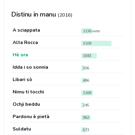
Distinu in manu
(2016)
A sciappata
1136 viste
Alta Rocca
3109
Hè ora
1583
Idda i so sonnia
306
Libari sò
496
Nimu ti tocchi
1168
Ochji beddu
245
Pardonu è pietà
962
Suldatu
573