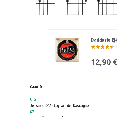
Daddario EJ
12,90 
Capo 0
C
G
Je suis D’Artagnan de Gascogne
G7