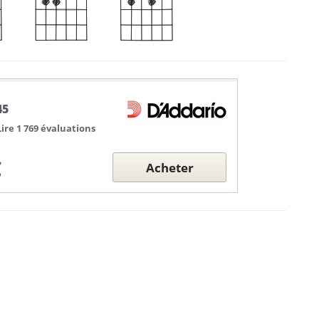
45
Lire 1 769 évaluations
€
Acheter