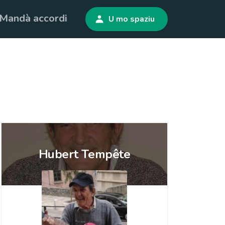
Mandà accordi
U mo spaziu
Hubert Tempête