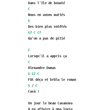
Dans l’île de beauté
C
Nous en avons mattés
G
Des bien plus entêtés
G7
C
C7
Qu’on a pas de pitié
F
Lorsqu’il a appris ça
C
Alexandre Dumas
G
G7
C
Fût déçu et brûla le roman
G
/
C
Casà !
Un jour le beau Casanova
A eu affaire à una lovia