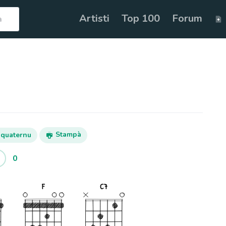
Artisti
Top 100
Forum
Stampà
 quaternu
0
F
C7