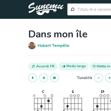
Dans mon île
Hubert Tempête
Modu largu
Accordi FR
Mette in
Tunalità
C
G
G7