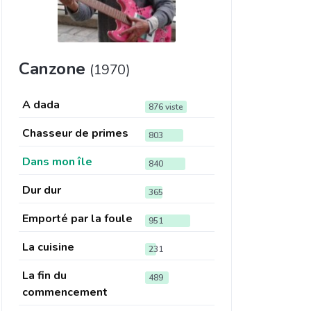
Canzone
(1970)
A dada
876 viste
Chasseur de primes
803
Dans mon île
840
Dur dur
365
Emporté par la foule
951
La cuisine
231
La fin du
489
commencement