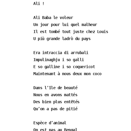
Ali !
Ali Baba le voleur
Un jour pour lui quel malheur
Il est tombé tout juste chez Louis
U più grande ladrò du pays
Era intraccia di arrubali
Impulinaghju i so galli
E so galline i so coquericot
Maintenant à nous deux mon coco
Dans l’île de beauté
Nous en avons mattés
Des bien plus entêtés
Qu’on a pas de pitié
Espèce d’animal
On est pas au Bengal