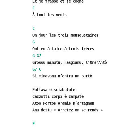
Et je frappe et je cogne
C
À tout les vents
C
Un jour les trois mousquetaires
G
Ont eu à faire à trois frères
G
G7
Grossu minutu, Fasgianu, l’Ors’Antò
G7
C
Si minavanu n’entru un purtò
Fallava e sciabulate
Cazzotti corpi è zampate
Atos Portos Aramis D’artagnan
Anu dettu « Arretez on se rends »
F