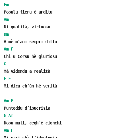
Em
Populu fieru è arditu
Am
Di qualità, virtuosu
Dm
À mè m’ani sempri dittu
Am
F
Chì u Corsu hè gluriosu
G
Mà videndu a realità
F
E
Mi dicu ch’ùn hè verità
Am
F
Punteddu d’ipucrisia
G
Am
Dopu muti, cegh’è cionchi
Am
F
Mi pari chì l’ideulugia