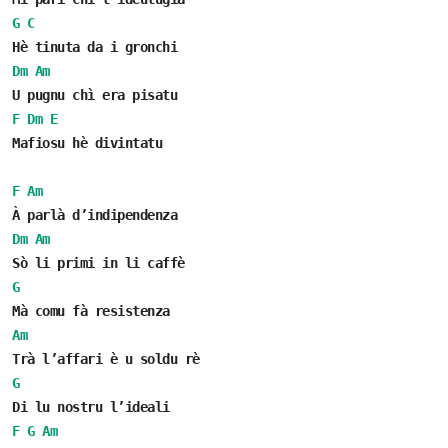
G
C
Hè tinuta da i gronchi
Dm
Am
U pugnu chì era pisatu
F
Dm
E
Mafiosu hè divintatu
F
Am
À parlà d’indipendenza
Dm
Am
Sò li primi in li caffè
G
Mà comu fà resistenza
Am
Trà l’affari è u soldu rè
G
Di lu nostru l’ideali
F
G
Am