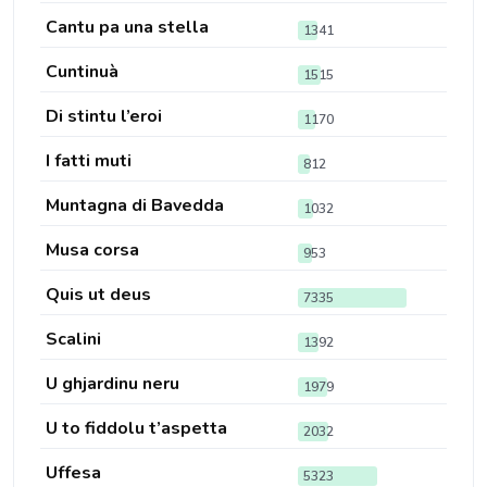
Cantu pa una stella
1341
Cuntinuà
1515
Di stintu l’eroi
1170
I fatti muti
812
Muntagna di Bavedda
1032
Musa corsa
953
Quis ut deus
7335
Scalini
1392
U ghjardinu neru
1979
U to fiddolu t’aspetta
2032
Uffesa
5323