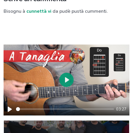
Bisognu à
cunnettà vi
da pudè pustà cummenti.
Play
03:27
Play