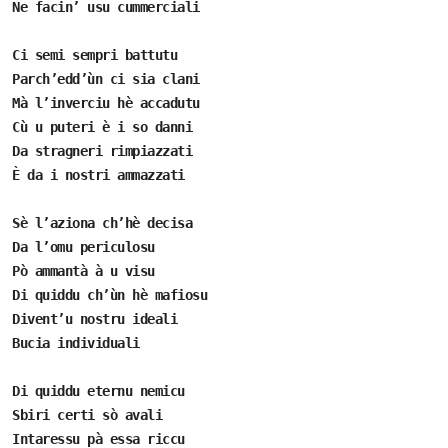
Ne facin’ usu cummerciali
Ci semi sempri battutu
Parch’edd’ùn ci sia clani
Mà l’inverciu hè accadutu
Cù u puteri è i so danni
Da stragneri rimpiazzati
È da i nostri ammazzati
Sè l’aziona ch’hè decisa
Da l’omu periculosu
Pò ammantà à u visu
Di quiddu ch’ùn hè mafiosu
Divent’u nostru ideali
Bucia individuali
Di quiddu eternu nemicu
Sbiri certi sò avali
Intaressu pà essa riccu