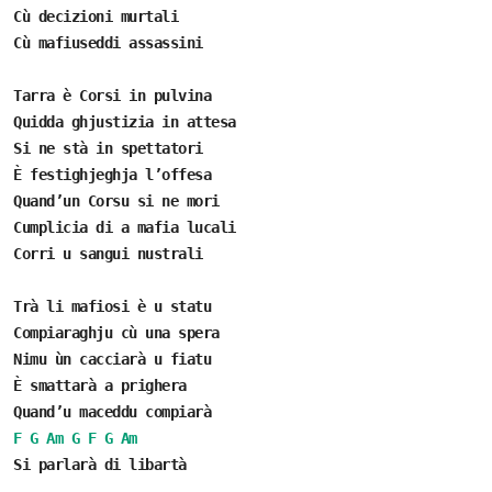
Cù decizioni murtali
Cù mafiuseddi assassini
Tarra è Corsi in pulvina
Quidda ghjustizia in attesa
Si ne stà in spettatori
È festighjeghja l’offesa
Quand’un Corsu si ne mori
Cumplicia di a mafia lucali
Corri u sangui nustrali
Trà li mafiosi è u statu
Compiaraghju cù una spera
Nimu ùn cacciarà u fiatu
È smattarà a prighera
Quand’u maceddu compiarà
F
G
Am
G
F
G
Am
Si parlarà di libartà