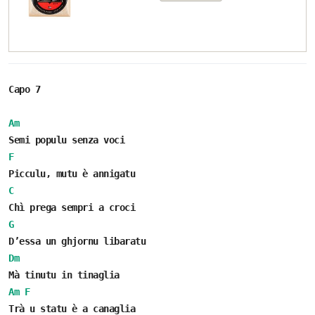
Capo 7
Am
Semi populu senza voci
F
Picculu, mutu è annigatu
C
Chì prega sempri a croci
G
D’essa un ghjornu libaratu
Dm
Mà tinutu in tinaglia
Am
F
Trà u statu è a canaglia