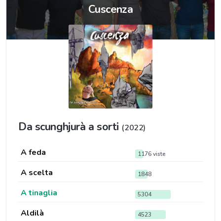
Cuscenza
Da scunghjurà a sorti
(2022)
A feda
1176 viste
A scelta
1848
A tinaglia
5304
Aldilà
4523