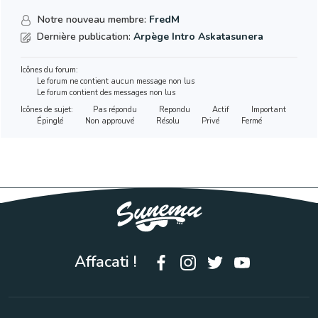
Notre nouveau membre:
FredM
Dernière publication:
Arpège Intro Askatasunera
Icônes du forum:
Le forum ne contient aucun message non lus
Le forum contient des messages non lus
Icônes de sujet:
Pas répondu
Repondu
Actif
Important
Épinglé
Non approuvé
Résolu
Privé
Fermé
Affacati !