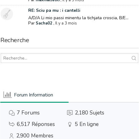
Par
maxmatteoli
,
Il y a 3 mois
RE: Sciu pa mu : i cantelli
A/D/A Li mio passi minentu la tichjata croscia, B/E...
Par
Sacha02
,
Il y a 3 mois
Recherche
Forum Information
7
Forums
2,180
Sujets
6,517
Réponses
5
En ligne
2,900
Membres